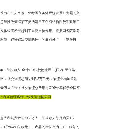
精准出击助力市场主体纾困和实体经济发展》为题的文
在总量性政策框架下灵活运用了各项结构性货币政策工
和实体经济发展起到了重要支持作用。根据国务院常务
业融资，促进解决疫情防控中的痛点难点。（证券日
年，加快融入“全球123快货物流圈”（国内1天送达、
区，社会物流总额达到5.5万亿元，物流业增加值达
400万立方米；社会物流总费用与GDP比率低于全国平
上海至新疆喀什中铁快运运输公司
大利消费者达3330万人，平均每人每月购买1.3
长14%（价值459亿欧元），产品的增长率为10%，服务的