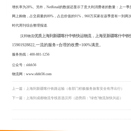
增长率为28%。另外，NetRetail的数据还显示了意大利消费者的数量：上一
网上购物，占交易量的89%，占总价值的91%，960万买家在该季度有一到
时代周刊综合整理报道.
优质上海到新疆喀什中铁快运物流，上海至新疆喀什中铁
汉邦物流
15901928822,一流的服务+合理的收费=100%满意。
服务热线：
400-881-1256
公众号：
shhb56
物流网：
www.shhb56.com
上一篇：
上海到新疆喀什铁路运输（各部门积极服务旅客安全有序出行）
下一篇：
上海到成都物流专线首选汉邦（趋势四：“绿色”物流加快兴起）