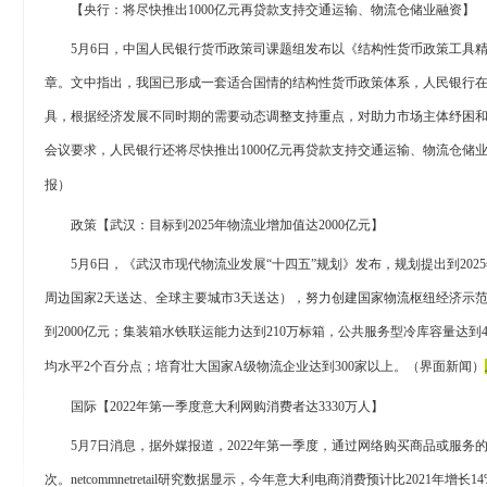
【央行：将尽快推出
1000亿元再贷款支持交通运输、物流仓储业融资】
5月6日，中国人民银行货币政策司课题组发布以《结构性货币政策工具
章。文中指出，我国已形成一套适合国情的结构性货币政策体系，人民银行
具，根据经济发展不同时期的需要动态调整支持重点，对助力市场主体纾困
会议要求，人民银行还将尽快推出1000亿元再贷款支持交通运输、物流仓储
报）
政策【武汉：目标到
2025年物流业增加值达2000亿元】
5月6日，《武汉市现代物流业发展“十四五”规划》发布，规划提出到2025
周边国家2天送达、全球主要城市3天送达），努力创建国家物流枢纽经济示范
到2000亿元；集装箱水铁联运能力达到210万标箱，公共服务型冷库容量达到
均水平2个百分点；培育壮大国家A级物流企业达到300家以上。（界面新闻）
国际【
2022年第一季度意大利网购消费者达3330万人】
5月7日消息，据外媒报道，2022年第一季度，通过网络购买商品或服务的意
次。netcommnetretail研究数据显示，今年意大利电商消费预计比2021年增