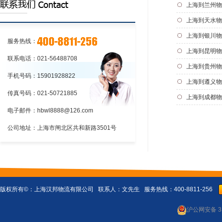
海至新疆喀什中铁快运运输公司，一站
务热线400-8811-...
上海到兰州物
详情>>
式上海到新疆喀什中铁快运物流公司，
上海到天水物
24小时服务热线400-8...
详情>>
上海到银川物
服务热线：
上海到昆明物
联系电话：021-56488708
上海到贵州物
手机号码：15901928822
上海到遵义物
传真号码：021-50721885
上海到成都物
电子邮件：hbwl8888@126.com
公司地址：上海市闸北区共和新路3501号
版权所有©：
上海汉邦物流有限公司
联系人：文先生 服务热线：400-8811-256
沪公网安备 31