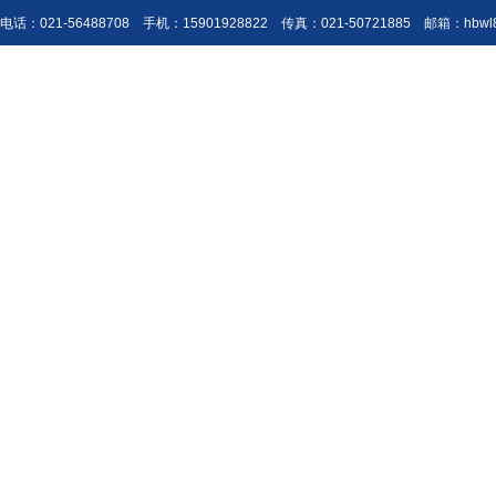
电话：021-56488708 手机：15901928822 传真：021-50721885 邮箱：