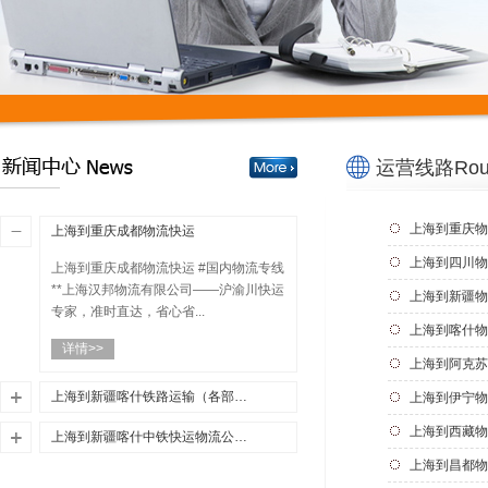
运营线路Rou
上海到重庆物
上海到重庆成都物流快运
上海到四川物
上海到重庆成都物流快运 #国内物流专线
**上海汉邦物流有限公司——沪渝川快运
上海到新疆物
专家，准时直达，省心省...
上海到喀什物
详情>>
上海到阿克苏
上海到新疆喀什铁路运输（各部门积极服务旅客安全有序出行）
上海到伊宁物
上海到西藏物
优质上海到新疆喀什铁路运输，上海至
上海到新疆喀什中铁快运物流公司（央行将推出1000亿元再贷款支持交通运输、物流仓储业融资）
新疆喀什铁路货运公司，一站式上海到
上海到昌都物
优质上海到新疆喀什中铁快运物流，上
新疆喀什铁路运输货运公司，24小时服